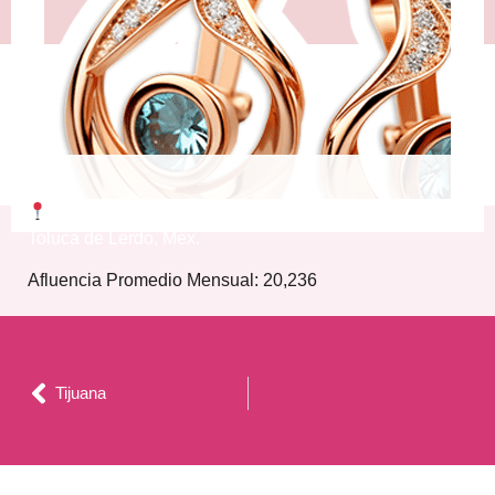
Av. Sebastián Lerdo de Tejada 103, Centro, 50000
Toluca de Lerdo, Méx.
Afluencia Promedio Mensual: 20,236
Tijuana